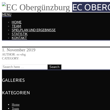
EC OBE
MENU
HOME
TEAM
SPIELPLAN UND ERGEBNISSE
STATISTIK
KONTAKT
1. November 2019
AUTHOR: ec-obg
CATEGORY:
GALLERIES
KATEGORIEN
Home
Team