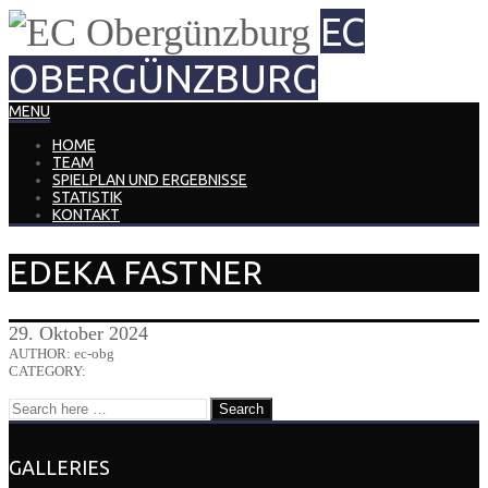
EC
OBERGÜNZBURG
MENU
HOME
TEAM
SPIELPLAN UND ERGEBNISSE
STATISTIK
KONTAKT
EDEKA FASTNER
29. Oktober 2024
AUTHOR: ec-obg
CATEGORY:
GALLERIES